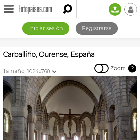

📤
👤
Iniciar sesión
Registrarse
Carballiño, Ourense, España

Zoom
?
Tamaño:
1024x768
