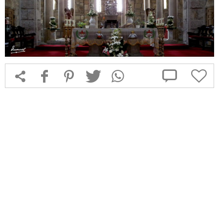



f
1
T