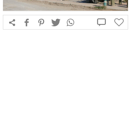



f
1
T