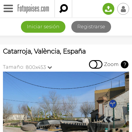

📤
👤
Iniciar sesión
Registrarse
Catarroja, València, España

Zoom
?
Tamaño:
800x453
