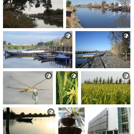





