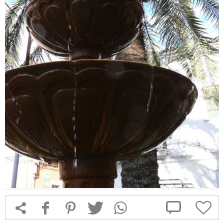



f
1
T