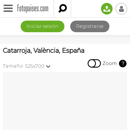

📤
👤
Iniciar sesión
Registrarse
Catarroja, València, España

Zoom
?
Tamaño:
525x700
