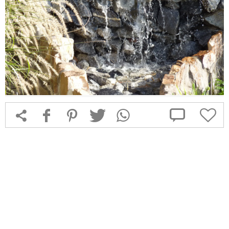



f
1
T