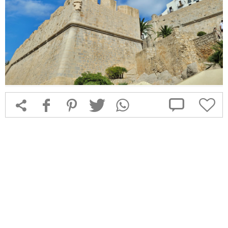



f
1
T