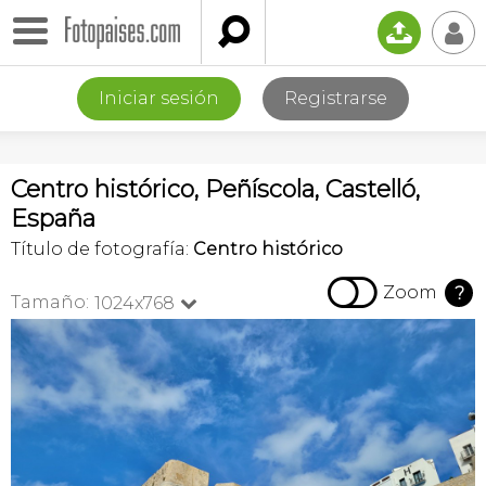

📤
👤
Iniciar sesión
Registrarse
Centro histórico, Peñíscola, Castelló,
España
Título de fotografía:
Centro histórico

Zoom
?
Tamaño:
1024x768
