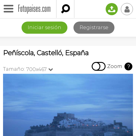

📤
👤
Iniciar sesión
Registrarse
Peñíscola, Castelló, España

Zoom
?
Tamaño:
700x467
