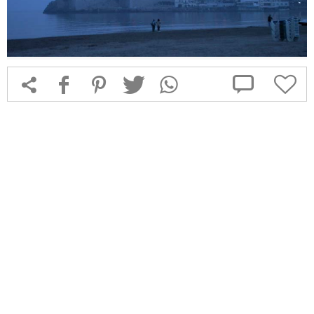



f
1
T