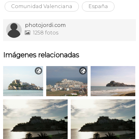
Comunidad Valenciana
España
photojordi.com
1258 fotos

Imágenes relacionadas

