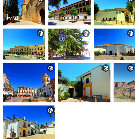






