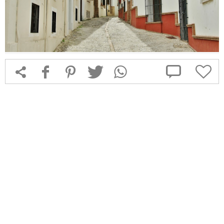



f
1
T