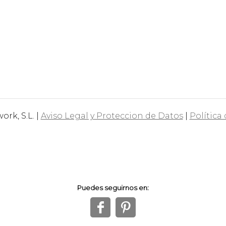
rk, S.L. |
Aviso Legal y Proteccion de Datos
|
Política
Puedes seguirnos en:
f
1