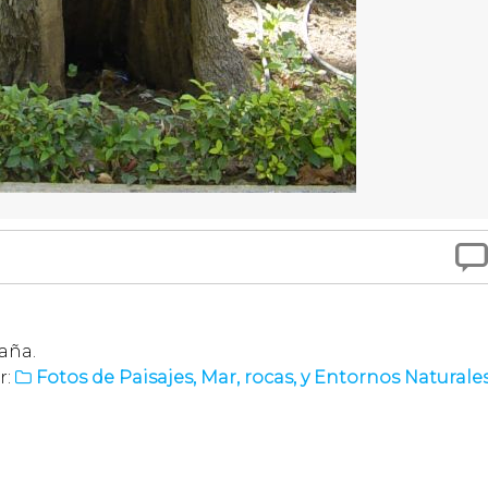

aña.
r:
Fotos de Paisajes, Mar, rocas, y Entornos Naturale
