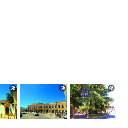


