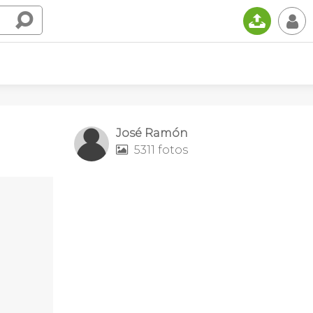
📤
👤
José Ramón
5311 fotos
