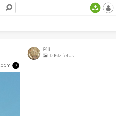
📤
👤
Pili
121612 fotos

Zoom
?