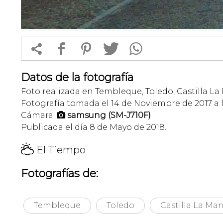


f
1
T
Datos de la fotografía
Foto realizada en Tembleque, Toledo, Castilla L
Fotografía tomada el 14 de Noviembre de 2017 a l
Cámara:
samsung (SM-J710F)

Publicada el día 8 de Mayo de 2018.
H
El Tiempo
Fotografías de:
Tembleque
Toledo
Castilla La Ma