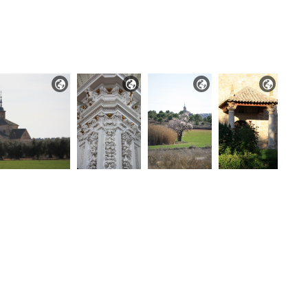



