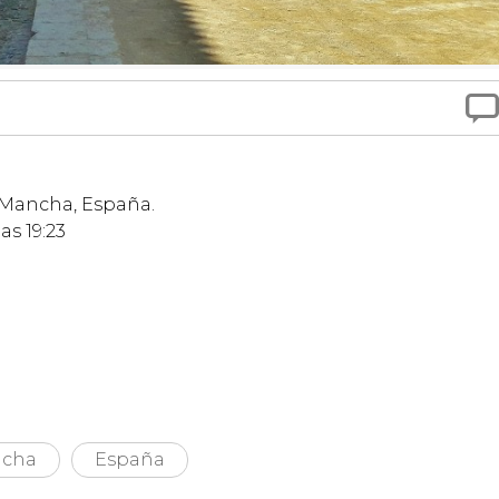

a Mancha, España.
as 19:23
ncha
España