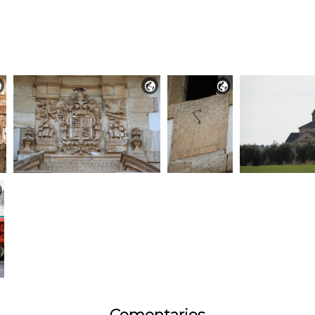


