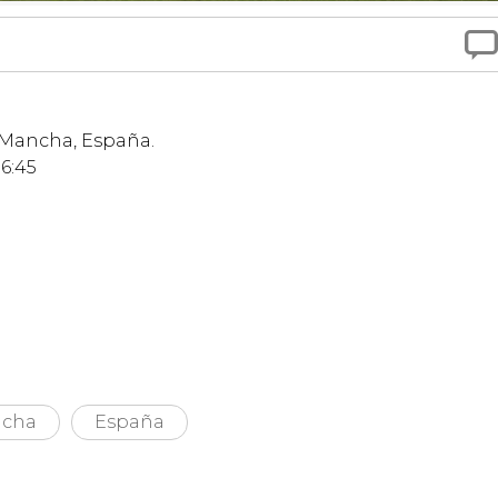

a Mancha, España.
16:45
ncha
España