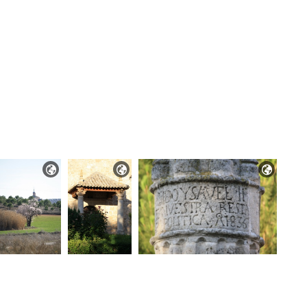


