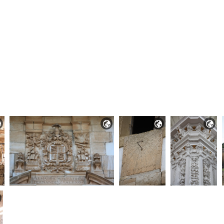



