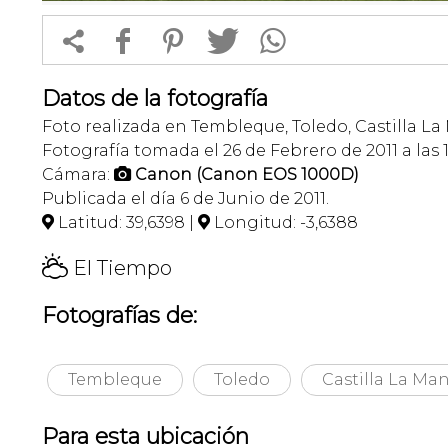


f
1
T
Datos de la fotografía
Foto realizada en Tembleque, Toledo, Castilla L
Fotografía tomada el 26 de Febrero de 2011 a las 
Cámara:
Canon (Canon EOS 1000D)

Publicada el día 6 de Junio de 2011.
Latitud: 39,6398 |
Longitud: -3,6388


H
El Tiempo
Fotografías de:
Tembleque
Toledo
Castilla La Ma
Para esta ubicación