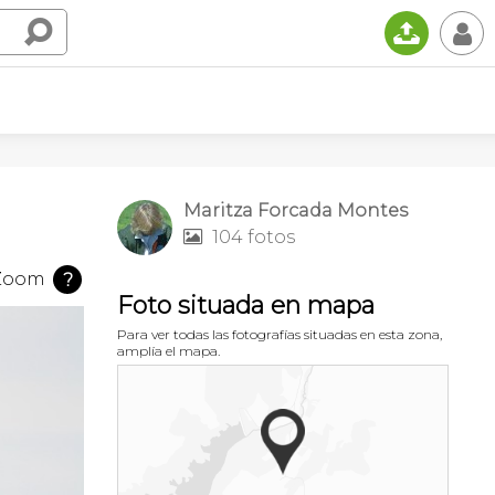
📤
👤
Maritza Forcada Montes
104 fotos

Zoom
?
Foto situada en mapa
Para ver todas las fotografías situadas en esta zona,
amplía el mapa.