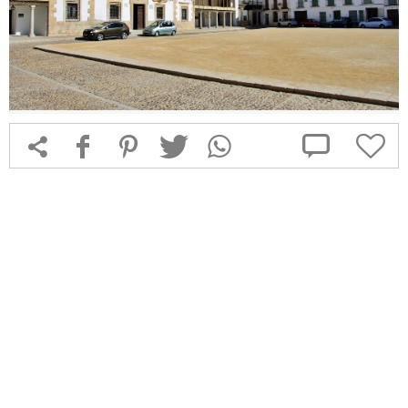



f
1
T