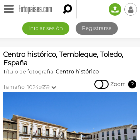

📤
👤
Iniciar sesión
Registrarse
Centro histórico, Tembleque, Toledo,
España
Título de fotografía:
Centro histórico

Zoom
?
Tamaño:
1024x659
