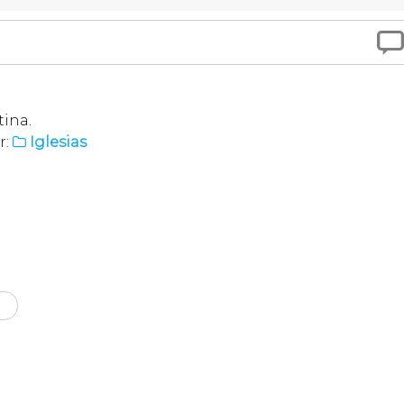

tina.
r:
Iglesias
