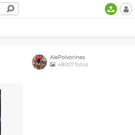
📤
👤
AlePolvorines
48007 fotos
