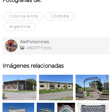
Fotografías de:
Colonia Anita
Córdoba
Argentina
AlePolvorines
48007 fotos

Imágenes relacionadas