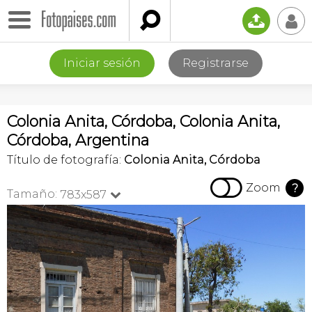

📤
👤
Iniciar sesión
Registrarse
Colonia Anita, Córdoba, Colonia Anita,
Córdoba, Argentina
Título de fotografía:
Colonia Anita, Córdoba

Zoom
?
Tamaño:
783x587
