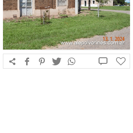



f
1
T