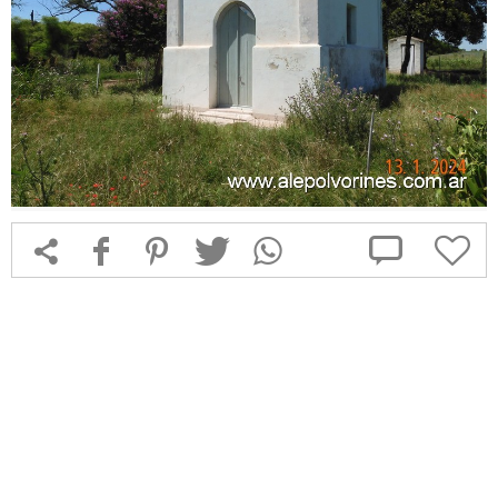



f
1
T