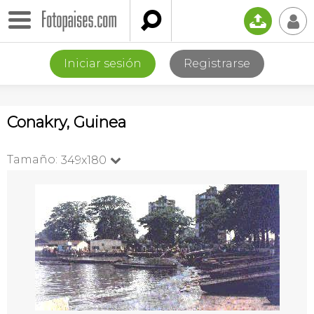

📤
👤
Iniciar sesión
Registrarse
Conakry, Guinea
Tamaño:
349x180
