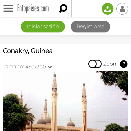

📤
👤
Iniciar sesión
Registrarse
Conakry, Guinea

Zoom
?
Tamaño:
450x300
