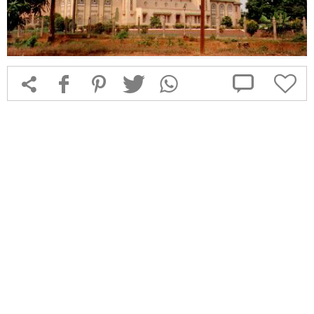



f
1
T