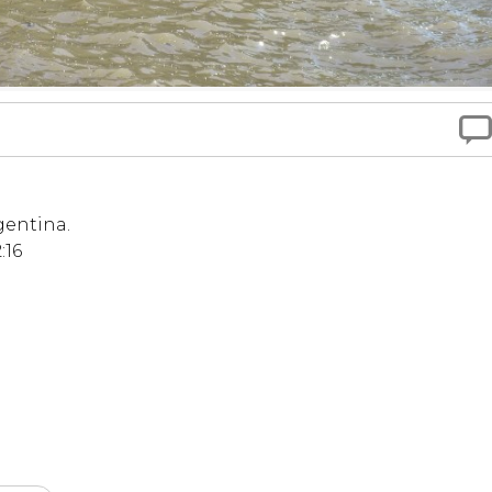

gentina.
:16