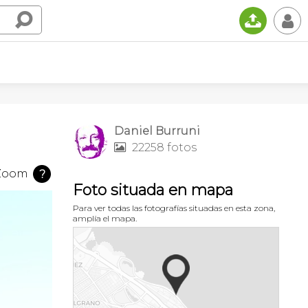
📤
👤
Daniel Burruni
22258 fotos

Zoom
?
Foto situada en mapa
Para ver todas las fotografías situadas en esta zona,
amplía el mapa.