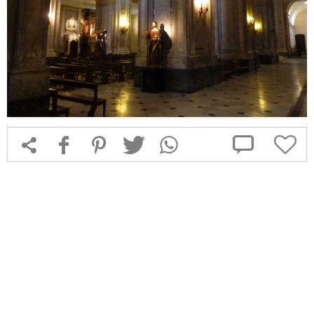



f
1
T