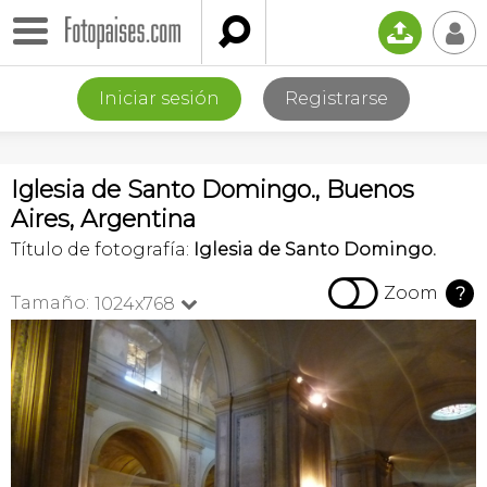

📤
👤
Iniciar sesión
Registrarse
Iglesia de Santo Domingo., Buenos
Aires, Argentina
Título de fotografía:
Iglesia de Santo Domingo.

Zoom
?
Tamaño:
1024x768
