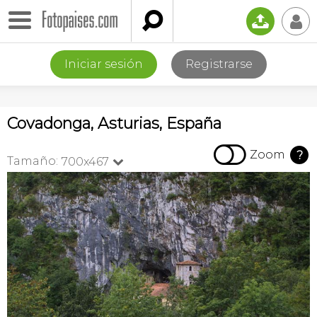

📤
👤
Iniciar sesión
Registrarse
Covadonga, Asturias, España

Zoom
?
Tamaño:
700x467
