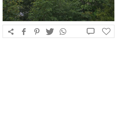



f
1
T