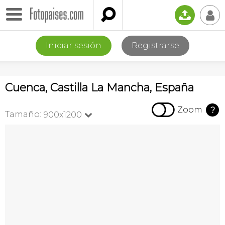

📤
👤
Iniciar sesión
Registrarse
Cuenca, Castilla La Mancha, España

Zoom
?
Tamaño:
900x1200
