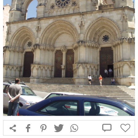



f
1
T