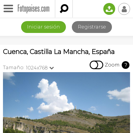

📤
👤
Iniciar sesión
Registrarse
Cuenca, Castilla La Mancha, España

Zoom
?
Tamaño:
1024x768
