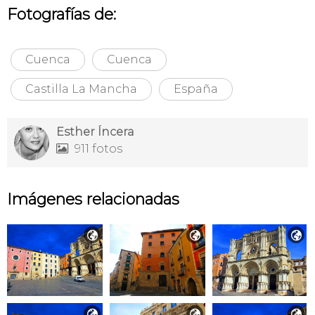
Fotografías de:
Cuenca
Cuenca
Castilla La Mancha
España
Esther Íncera
911 fotos

Imágenes relacionadas





