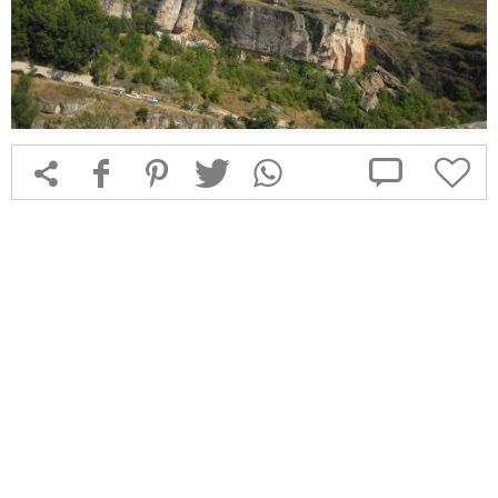



f
1
T