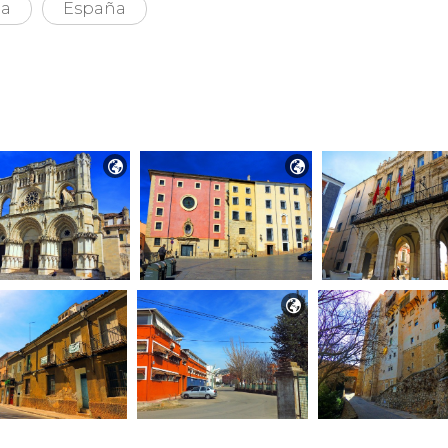
ha
España


