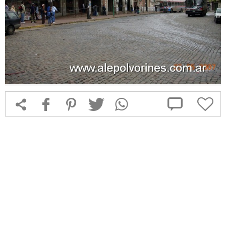



f
1
T