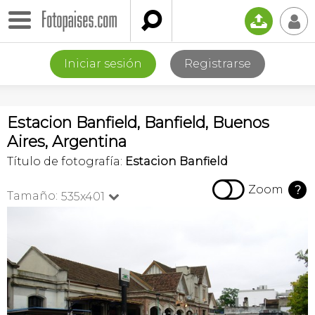

📤
👤
Iniciar sesión
Registrarse
Estacion Banfield, Banfield, Buenos
Aires, Argentina
Título de fotografía:
Estacion Banfield

Zoom
?
Tamaño:
535x401
