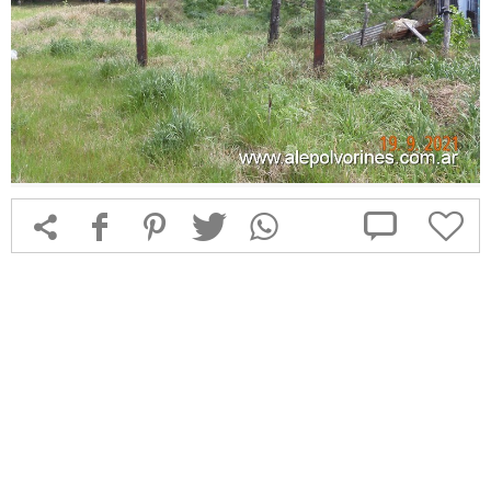



f
1
T