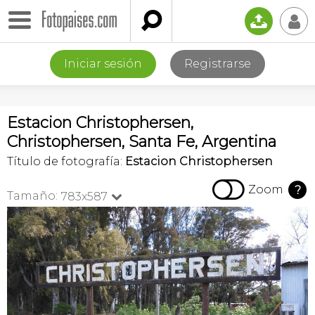

📤
👤
Iniciar sesión
Registrarse
Estacion Christophersen,
Christophersen, Santa Fe, Argentina
Título de fotografía:
Estacion Christophersen

Zoom
?
Tamaño:
783x587
