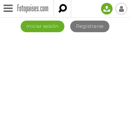

📤
👤
Iniciar sesión
Registrarse