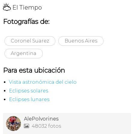
H
El Tiempo
Fotografías de:
Coronel Suarez
Buenos Aires
Argentina
Para esta ubicación
Vista astronómica del cielo
Eclipses solares
Eclipses lunares
AlePolvorines
48032 fotos
