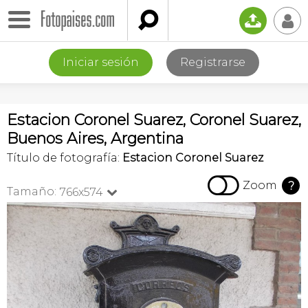

📤
👤
Iniciar sesión
Registrarse
Estacion Coronel Suarez, Coronel Suarez,
Buenos Aires, Argentina
Título de fotografía:
Estacion Coronel Suarez

Zoom
?
Tamaño:
766x574
