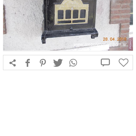



f
1
T