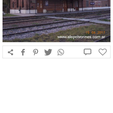



f
1
T