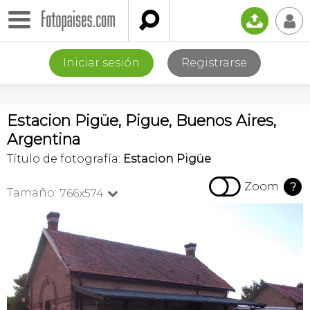

📤
👤
Iniciar sesión
Registrarse
Estacion Pigüe, Pigue, Buenos Aires,
Argentina
Título de fotografía:
Estacion Pigüe

Zoom
?
Tamaño:
766x574
