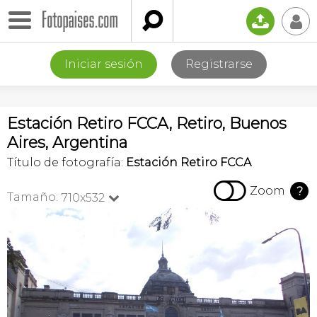

📤
👤
Iniciar sesión
Registrarse
Estación Retiro FCCA, Retiro, Buenos
Aires, Argentina
Título de fotografía:
Estación Retiro FCCA

Zoom
?
Tamaño:
710x532
