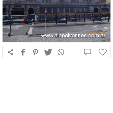



f
1
T