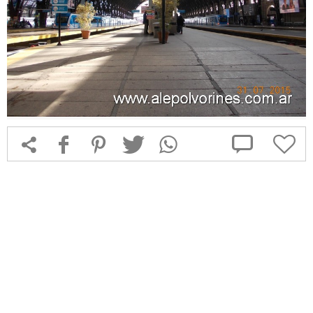



f
1
T