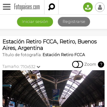

📤
👤
Iniciar sesión
Registrarse
Estación Retiro FCCA, Retiro, Buenos
Aires, Argentina
Título de fotografía:
Estación Retiro FCCA

Zoom
?
Tamaño:
710x532
