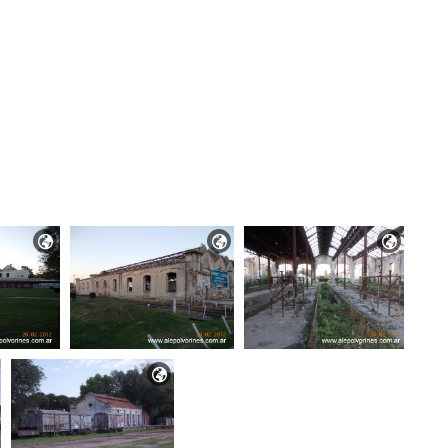



