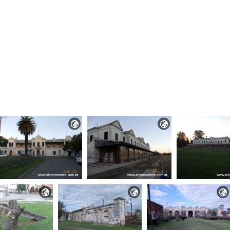




