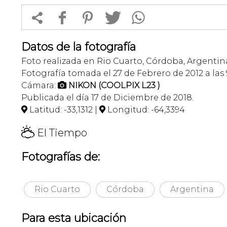


f
1
T
Datos de la fotografía
Foto realizada en Rio Cuarto, Córdoba, Argentin
Fotografía tomada el 27 de Febrero de 2012 a las 
Cámara:
NIKON (COOLPIX L23 )

Publicada el día 17 de Diciembre de 2018.
Latitud: -33,1312 |
Longitud: -64,3394


H
El Tiempo
Fotografías de:
Rio Cuarto
Córdoba
Argentina
Para esta ubicación