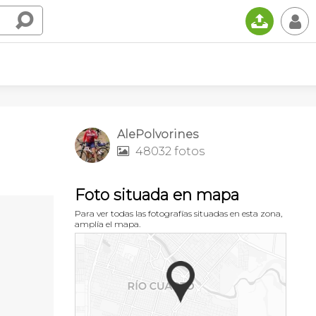
📤
👤
AlePolvorines
48032 fotos

Foto situada en mapa
Para ver todas las fotografías situadas en esta zona,
amplía el mapa.