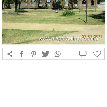



f
1
T