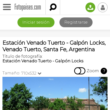

📤
👤
Iniciar sesión
Registrarse
Estación Venado Tuerto - Galpón Locks,
Venado Tuerto, Santa Fe, Argentina
Título de fotografía:
Estación Venado Tuerto - Galpón Locks

Zoom
?
Tamaño:
710x532
