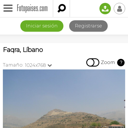

📤
👤
Iniciar sesión
Registrarse
Faqra, Líbano

Zoom
?
Tamaño:
1024x768
