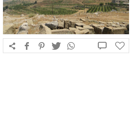



f
1
T