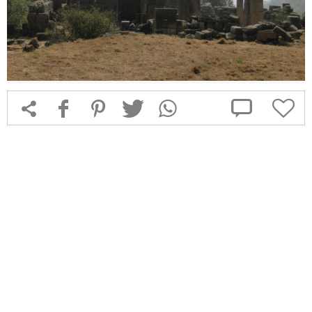



f
1
T