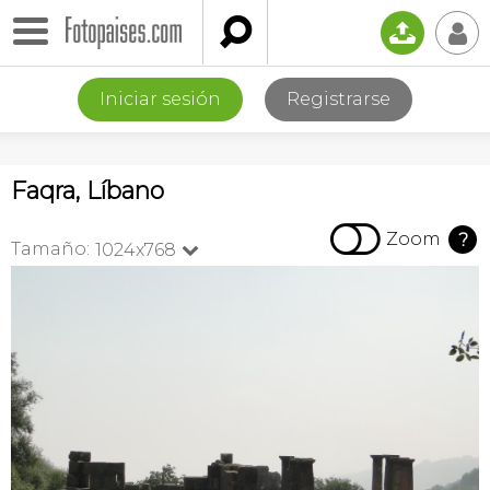

📤
👤
Iniciar sesión
Registrarse
Faqra, Líbano

Zoom
?
Tamaño:
1024x768
