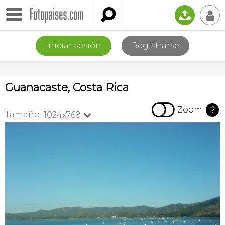

📤
👤
Iniciar sesión
Registrarse
Guanacaste, Costa Rica

Zoom
?
Tamaño:
1024x768
