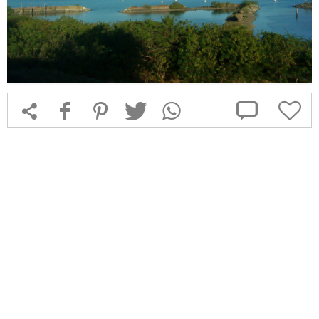



f
1
T