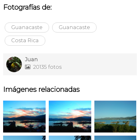
Fotografías de:
Guanacaste
Guanacaste
Costa Rica
Juan
20135 fotos

Imágenes relacionadas