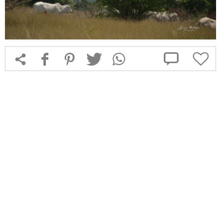



f
1
T