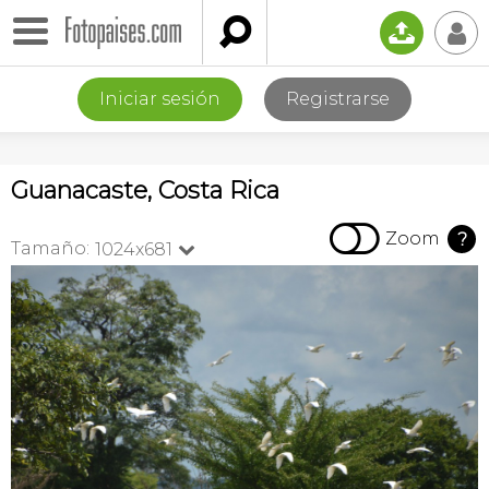

📤
👤
Iniciar sesión
Registrarse
Guanacaste, Costa Rica

Zoom
?
Tamaño:
1024x681
