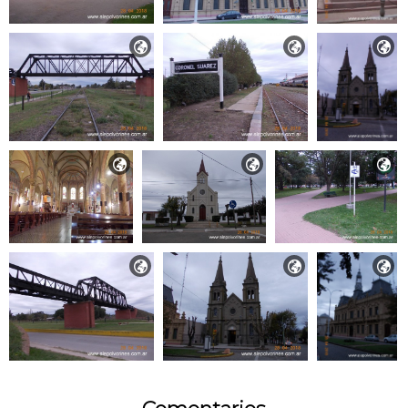








