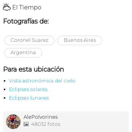
H
El Tiempo
Fotografías de:
Coronel Suarez
Buenos Aires
Argentina
Para esta ubicación
Vista astronómica del cielo
Eclipses solares
Eclipses lunares
AlePolvorines
48032 fotos
