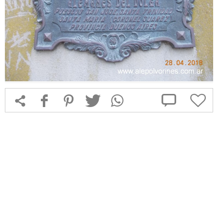



f
1
T