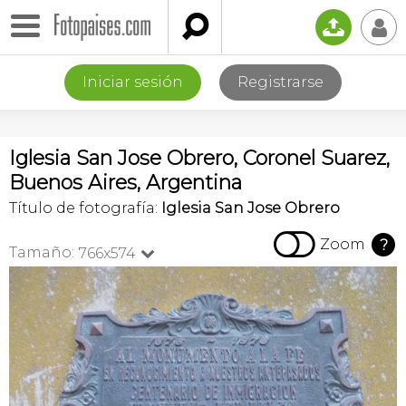

📤
👤
Iniciar sesión
Registrarse
Iglesia San Jose Obrero, Coronel Suarez,
Buenos Aires, Argentina
Título de fotografía:
Iglesia San Jose Obrero

Zoom
?
Tamaño:
766x574
