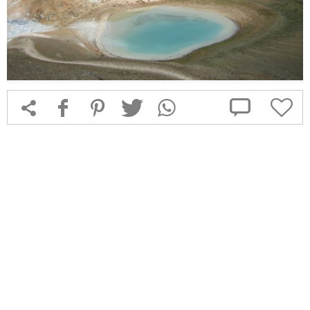



f
1
T