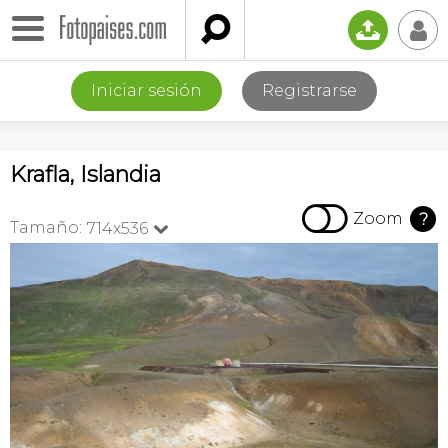

📤
👤
Iniciar sesión
Registrarse
Krafla, Islandia

Zoom
?
Tamaño:
714x536
