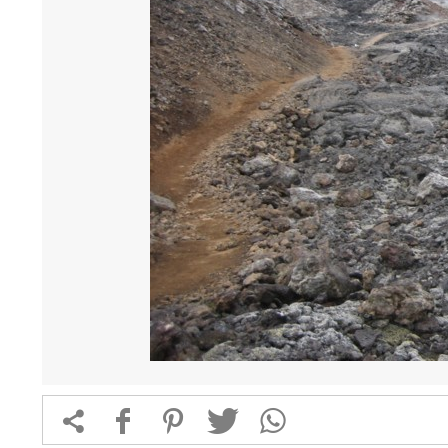


f
1
T