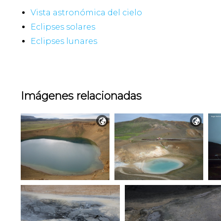
Vista astronómica del cielo
Eclipses solares
Eclipses lunares
Imágenes relacionadas

