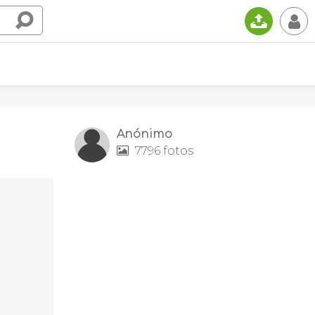
📤
👤
Anónimo
7796 fotos
