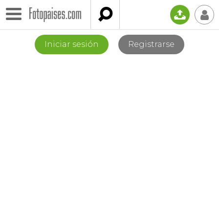

📤
👤
Iniciar sesión
Registrarse