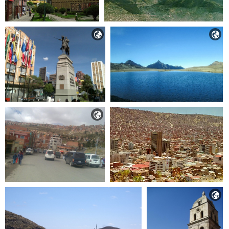



