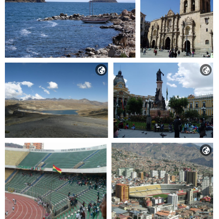


