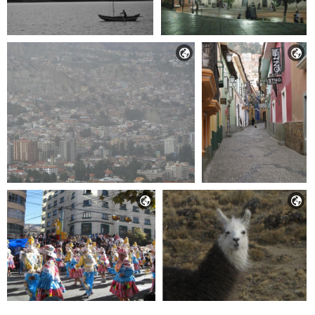



