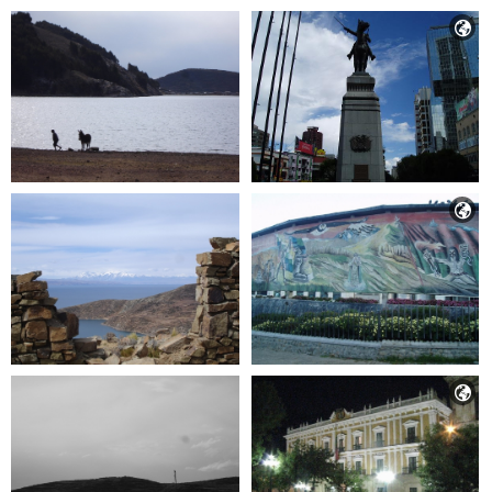


