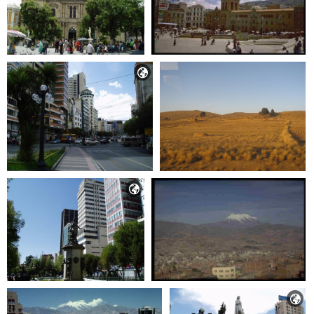


