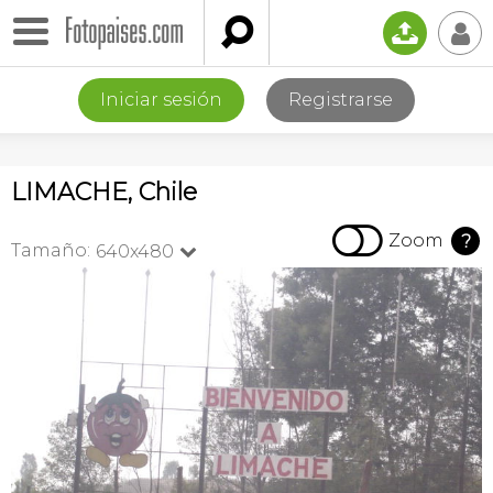

📤
👤
Iniciar sesión
Registrarse
LIMACHE, Chile

Zoom
?
Tamaño:
640x480
