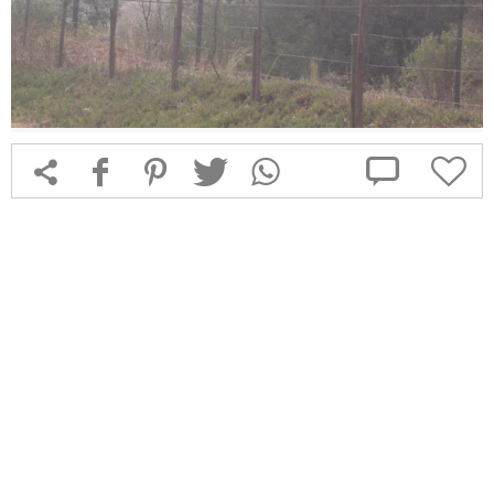



f
1
T