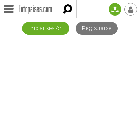

📤
👤
Iniciar sesión
Registrarse