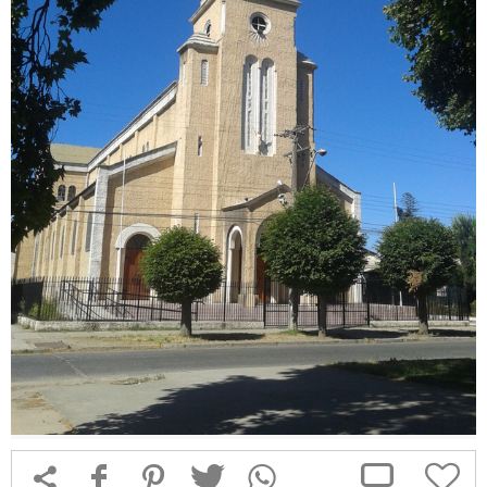



f
1
T