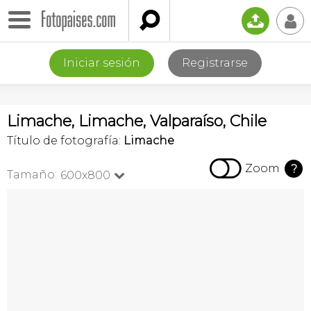

📤
👤
Iniciar sesión
Registrarse
Limache, Limache, Valparaíso, Chile
Título de fotografía:
Limache

Zoom
?
Tamaño:
600x800
