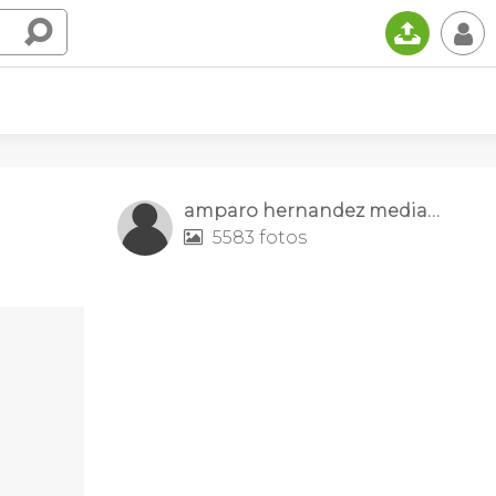
📤
👤
amparo hernandez mediano
5583 fotos
