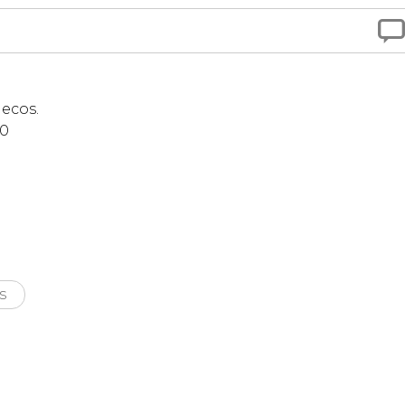

ecos.
10
s