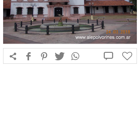



f
1
T