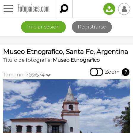

📤
👤
Iniciar sesión
Registrarse
Museo Etnografico, Santa Fe, Argentina
Título de fotografía:
Museo Etnografico

Zoom
?
Tamaño:
766x574
