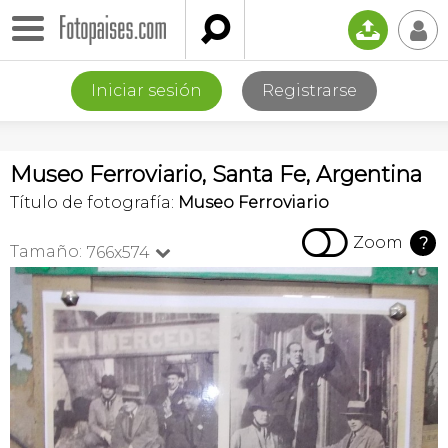

📤
👤
Iniciar sesión
Registrarse
Museo Ferroviario, Santa Fe, Argentina
Título de fotografía:
Museo Ferroviario

Zoom
?
Tamaño:
766x574
