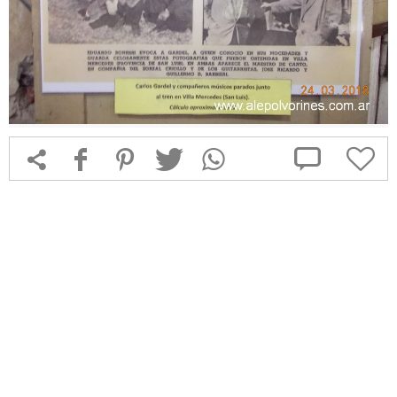



f
1
T