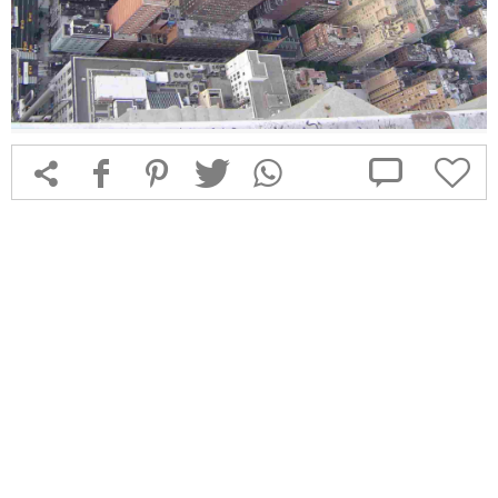



f
1
T