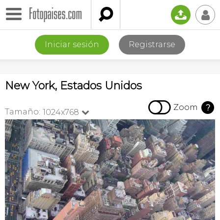

📤
👤
Iniciar sesión
Registrarse
New York, Estados Unidos

Zoom
?
Tamaño:
1024x768
