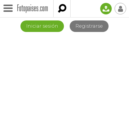

📤
👤
Iniciar sesión
Registrarse