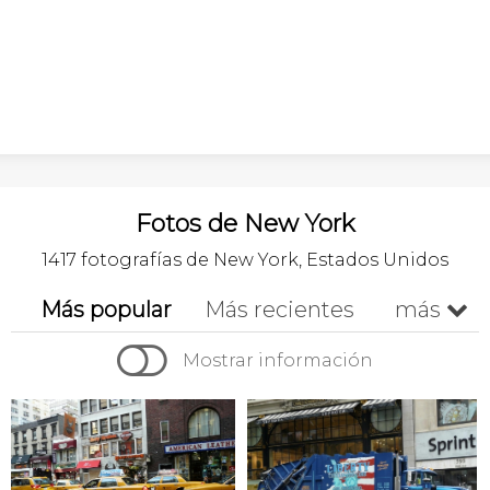
Fotos de New York
1417 fotografías de New York, Estados Unidos
Más popular
Más recientes
más


Cronológico
A-z
Z-a
Mostrar información