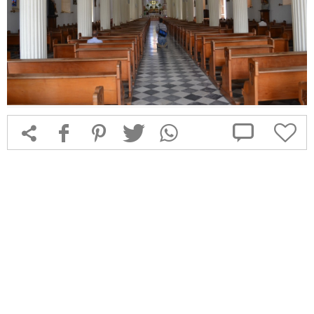



f
1
T