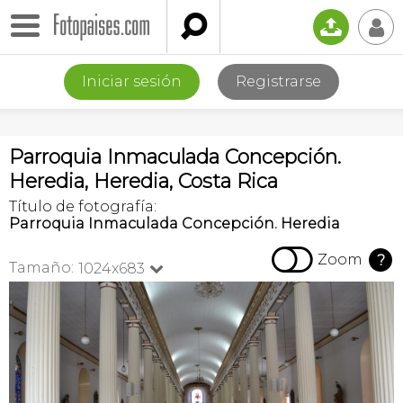

📤
👤
Iniciar sesión
Registrarse
Parroquia Inmaculada Concepción.
Heredia, Heredia, Costa Rica
Título de fotografía:
Parroquia Inmaculada Concepción. Heredia

Zoom
?
Tamaño:
1024x683
