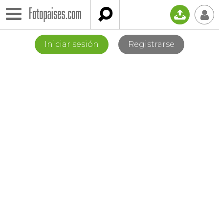

📤
👤
Iniciar sesión
Registrarse